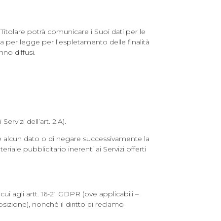
l Titolare potrà comunicare i Suoi dati per le
oria per legge per l’espletamento delle finalità
nno diffusi.
ervizi dell’art. 2.A).
erire alcun dato o di negare successivamente la
riale pubblicitario inerenti ai Servizi offerti
i cui agli artt. 16-21 GDPR (ove applicabili –
opposizione), nonché il diritto di reclamo