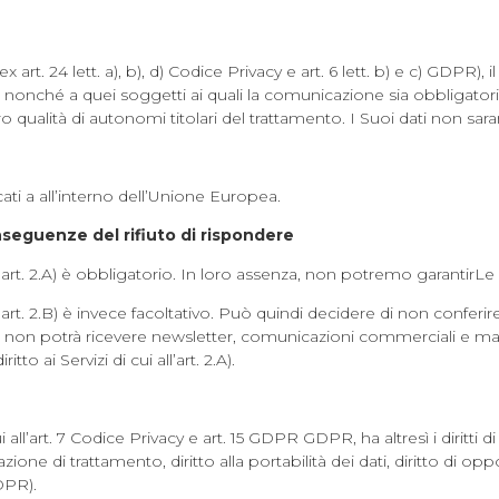
rt. 24 lett. a), b), d) Codice Privacy e art. 6 lett. b) e c) GDPR), i
ziarie, nonché a quei soggetti ai quali la comunicazione sia obbligat
oro qualità di autonomi titolari del trattamento. I Suoi dati non sara
ati a all’interno dell’Unione Europea.
nseguenze del rifiuto di rispondere
l’art. 2.A) è obbligatorio. In loro assenza, non potremo garantirLe i S
 all’art. 2.B) è invece facoltativo. Può quindi decidere di non conf
 caso, non potrà ricevere newsletter, comunicazioni commerciali e mate
o ai Servizi di cui all’art. 2.A).
cui all’art. 7 Codice Privacy e art. 15 GDPR GDPR, ha altresì i diritti d
limitazione di trattamento, diritto alla portabilità dei dati, diritto di 
GDPR).