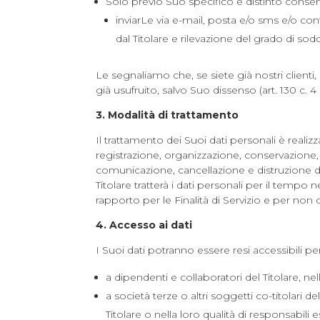
Solo previo Suo specifico e distinto consens
inviarLe via e-mail, posta e/o sms e/o cont
dal Titolare e rilevazione del grado di soddi
Le segnaliamo che, se siete già nostri clienti,
già usufruito, salvo Suo dissenso (art. 130 c. 4
3. Modalità di trattamento
Il trattamento dei Suoi dati personali è realiz
registrazione, organizzazione, conservazione, 
comunicazione, cancellazione e distruzione de
Titolare tratterà i dati personali per il temp
rapporto per le Finalità di Servizio e per non ol
4. Accesso ai dati
I Suoi dati potranno essere resi accessibili per le
a dipendenti e collaboratori del Titolare, nel
a società terze o altri soggetti co-titolari 
Titolare o nella loro qualità di responsabili e