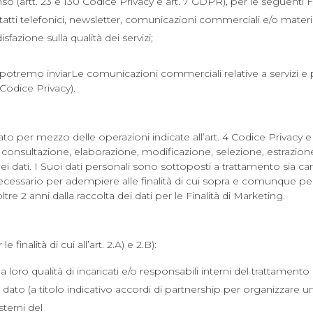
o (artt. 23 e 130 Codice Privacy e art. 7 GDPR), per le seguenti F
atti telefonici, newsletter, comunicazioni commerciali e/o material
sfazione sulla qualità dei servizi;
 potremo inviarLe comunicazioni commerciali relative a servizi e pr
 Codice Privacy).
zato per mezzo delle operazioni indicate all’art. 4 Codice Privacy e
consultazione, elaborazione, modificazione, selezione, estrazione,
i dati. I Suoi dati personali sono sottoposti a trattamento sia ca
o necessario per adempiere alle finalità di cui sopra e comunque pe
tre 2 anni dalla raccolta dei dati per le Finalità di Marketing.
 finalità di cui all’art. 2.A) e 2.B):
la loro qualità di incaricati e/o responsabili interni del trattament
del dato (a titolo indicativo accordi di partnership per organizzare
sterni del