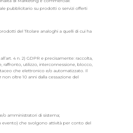
inalità di Marketing e commerciali:
e pubblicitario su prodotti o servizi offerti
odotti del Titolare analoghi a quelli di cui ha
 all’art. 4 n. 2) GDPR e precisamente: raccolta,
 raffronto, utilizzo, interconnessione, blocco,
rtaceo che elettronico e/o automatizzato. Il
r non oltre 10 anni dalla cessazione del
o e/o amministratori di sistema;
 un evento) che svolgono attività per conto del