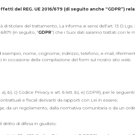
ffetti del REG. UE 2016/679 (di seguito anche “GDPR”) relat
lità di titolare del trattamento, La informa ai sensi dell’art. 13 D.Lgs.
6/679 (in seguito, “
GDPR
”) che i Suoi dati saranno trattati con le 
ivi (ad esempio, nome, cognome, indirizzo, telefono, e-mail, riferime
ti in occasione della compilazione del form sul nostro sito web.
), b), c) Codice Privacy e art. 6 lett. b), e) GDPR), per le seguenti F
ntrattuali e fiscali derivanti da rapporti con Lei in essere;
egge, da un regolamento, dalla normativa comunitaria o da un ord
l diritto di difesa in giudizio;