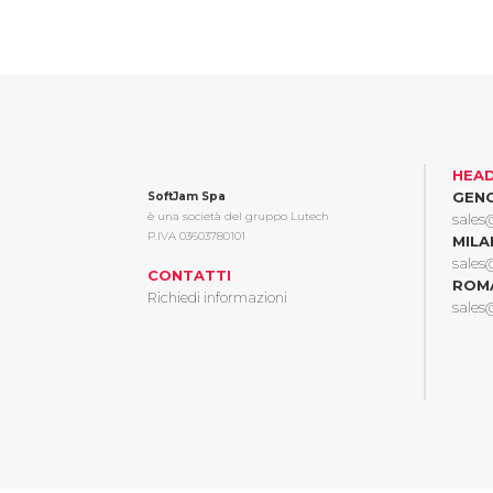
HEA
GEN
SoftJam Spa
è una società del gruppo Lutech
sales
P.IVA 03603780101
MIL
sales
CONTATTI
ROM
Richiedi informazioni
sales