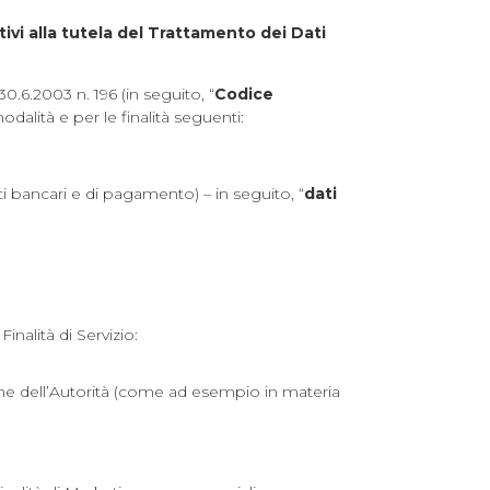
ivi alla tutela del Trattamento dei Dati
 30.6.2003 n. 196 (in seguito, “
Codice
modalità e per le finalità seguenti:
nti bancari e di pagamento) – in seguito, “
dati
inalità di Servizio:
ine dell’Autorità (come ad esempio in materia