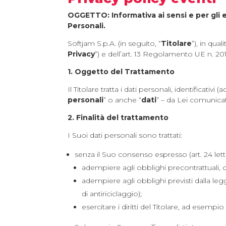
OGGETTO: Informativa ai sensi e per gli e
Personali.
Softjam S.p.A. (in seguito, “
Titolare
”), in qua
Privacy
”) e dell’art. 13 Regolamento UE n. 201
1. Oggetto del Trattamento
Il Titolare tratta i dati personali, identificat
personali
” o anche “
dati
” – da Lei comunica
2. Finalità del trattamento
I Suoi dati personali sono trattati:
senza il Suo consenso espresso (art. 24 lett. a
adempiere agli obblighi precontrattuali, co
adempiere agli obblighi previsti dalla l
di antiriciclaggio);
esercitare i diritti del Titolare, ad esempio i