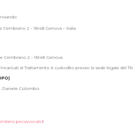
 inviando:
le Cembrano 2 – 16148 Genova – Italia
viale Cembrano 2 – 16148 Genova.
ncaricati al Trattamento è custodito presso la sede legale del Tit
(DPO)
vv. Daniele Colombo.
ilano.pecavvocati.it