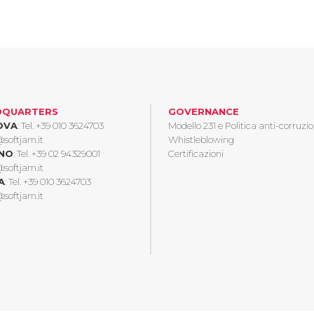
DQUARTERS
GOVERNANCE
OVA
: Tel.
+39 010 3624703
Modello 231 e Politica anti-corruzi
@softjam.it
Whistleblowing
ANO
: Tel.
+39 02 94329001
Certificazioni
@softjam.it
A
: Tel.
+39 010 3624703
@softjam.it